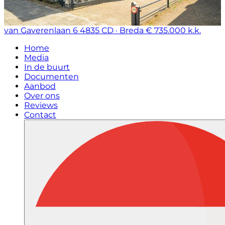
van Gaverenlaan 6
4835 CD · Breda
€ 735.000 k.k.
Home
Media
In de buurt
Documenten
Aanbod
Over ons
Reviews
Contact