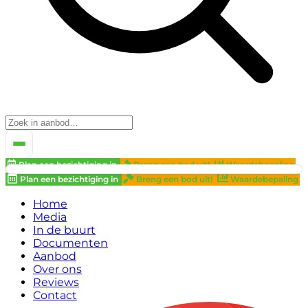
Plan een bezichtiging in
Breng een bod uit!
Waardebepaling
Plan een bezichtiging in
Breng een bod uit!
Waardebepaling
Home
Media
In de buurt
Documenten
Aanbod
Over ons
Reviews
Contact