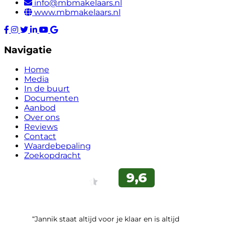
info@mbmakelaars.nl
www.mbmakelaars.nl
Navigatie
Home
Media
In de buurt
Documenten
Aanbod
Over ons
Reviews
Contact
Waardebepaling
Zoekopdracht
“Jannik staat altijd voor je klaar en is altijd